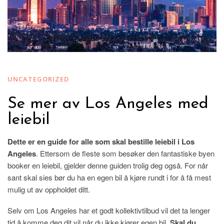
UNCATEGORIZED
Se mer av Los Angeles med
leiebil
Dette er en guide for alle som skal bestille leiebil i Los
Angeles
. Ettersom de fleste som besøker den fantastiske byen
booker en leiebil, gjelder denne guiden trolig deg også. For når
sant skal sies bør du ha en egen bil å kjøre rundt i for å få mest
mulig ut av oppholdet ditt.
Selv om Los Angeles har et godt kollektivtilbud vil det ta lenger
tid å komme deg dit vil når du ikke kjører egen bil.
Skal du