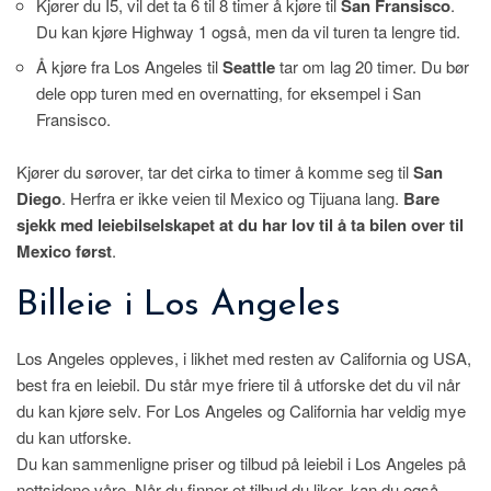
Kjører du I5, vil det ta 6 til 8 timer å kjøre til
San Fransisco
.
Du kan kjøre Highway 1 også, men da vil turen ta lengre tid.
Å kjøre fra Los Angeles til
Seattle
tar om lag 20 timer. Du bør
dele opp turen med en overnatting, for eksempel i San
Fransisco.
Kjører du sørover, tar det cirka to timer å komme seg til
San
Diego
. Herfra er ikke veien til Mexico og Tijuana lang.
Bare
sjekk med leiebilselskapet at du har lov til å ta bilen over til
Mexico først
.
Billeie i Los Angeles
Los Angeles oppleves, i likhet med resten av California og USA,
best fra en leiebil. Du står mye friere til å utforske det du vil når
du kan kjøre selv. For Los Angeles og California har veldig mye
du kan utforske.
Du kan sammenligne priser og tilbud på leiebil i Los Angeles på
nettsidene våre. Når du finner et tilbud du liker, kan du også