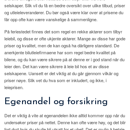
selskaper. Slik vil du få en bedre oversikt over ulike tilbud, priser
og utleieleverandører. Du bør også være klar over at prisene du
får opp ofte kan være vanskelige å sammenligne.
På feriestedet finnes det som regel en rekke aktører som tilbyr
leiebil, og disse er ofte ukjente aktører. Mange av disse har gode
priser og kvalitet, men de kan også ha dårligere standard. De
anerkjente bilutleiefirmaene har som regel bedre kvalitet på
bilene, og du kan være sikrere på at denne er i god stand når du
leier den. Det kan være sikrere å leie bil hos et av disse
selskapene. Uansett er det viktig at du går gjennom vilkår og
priser nøye. Slik vet du hva som er inkludert, og ikke, i
leieprisen.
Egenandel og forsikring
Det er viktig å vite at egenandelen ikke alltid kommer opp når du
undersøker priser på nettet. Denne kan ofte være høy, og det blir
fort dyrt hvis du skulle bli utsatt for et uhell. Det er mulig å betale