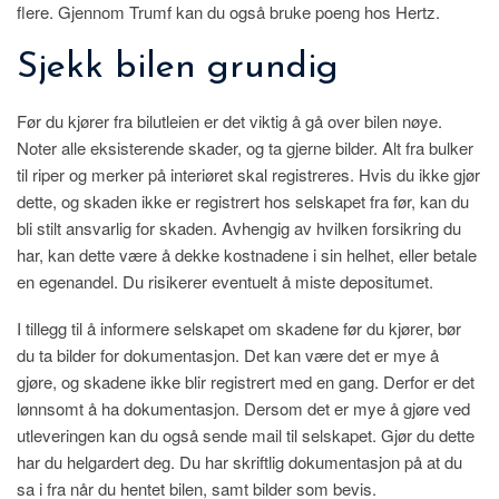
flere. Gjennom Trumf kan du også bruke poeng hos Hertz.
Sjekk bilen grundig
Før du kjører fra bilutleien er det viktig å gå over bilen nøye.
Noter alle eksisterende skader, og ta gjerne bilder. Alt fra bulker
til riper og merker på interiøret skal registreres. Hvis du ikke gjør
dette, og skaden ikke er registrert hos selskapet fra før, kan du
bli stilt ansvarlig for skaden. Avhengig av hvilken forsikring du
har, kan dette være å dekke kostnadene i sin helhet, eller betale
en egenandel. Du risikerer eventuelt å miste depositumet.
I tillegg til å informere selskapet om skadene før du kjører, bør
du ta bilder for dokumentasjon. Det kan være det er mye å
gjøre, og skadene ikke blir registrert med en gang. Derfor er det
lønnsomt å ha dokumentasjon. Dersom det er mye å gjøre ved
utleveringen kan du også sende mail til selskapet. Gjør du dette
har du helgardert deg. Du har skriftlig dokumentasjon på at du
sa i fra når du hentet bilen, samt bilder som bevis.