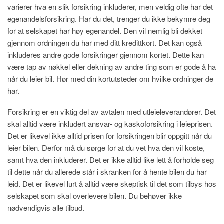
varierer hva en slik forsikring inkluderer, men veldig ofte har det
egenandelsforsikring. Har du det, trenger du ikke bekymre deg
for at selskapet har høy egenandel. Den vil nemlig bli dekket
gjennom ordningen du har med ditt kredittkort. Det kan også
inkluderes andre gode forsikringer gjennom kortet. Dette kan
være tap av nøkkel eller dekning av andre ting som er gode å ha
når du leier bil. Hør med din kortutsteder om hvilke ordninger de
har.
Forsikring er en viktig del av avtalen med utleieleverandører. Det
skal alltid være inkludert ansvar- og kaskoforsikring i leieprisen.
Det er likevel ikke alltid prisen for forsikringen blir oppgitt når du
leier bilen. Derfor må du sørge for at du vet hva den vil koste,
samt hva den inkluderer. Det er ikke alltid like lett å forholde seg
til dette når du allerede står i skranken for å hente bilen du har
leid. Det er likevel lurt å alltid være skeptisk til det som tilbys hos
selskapet som skal overlevere bilen. Du behøver ikke
nødvendigvis alle tilbud.