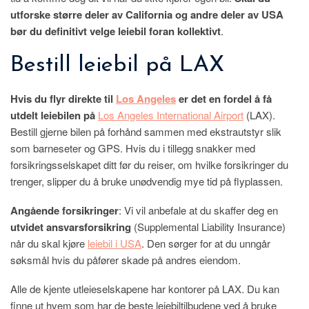
utforske større deler av California og andre deler av USA
bør du definitivt velge leiebil foran kollektivt
.
Bestill leiebil på LAX
Hvis du flyr direkte til
Los Angeles
er det en fordel å få
utdelt leiebilen på
Los Angeles International Airport
(LAX).
Bestill gjerne bilen på forhånd sammen med ekstrautstyr slik
som barneseter og GPS. Hvis du i tillegg snakker med
forsikringsselskapet ditt før du reiser, om hvilke forsikringer du
trenger, slipper du å bruke unødvendig mye tid på flyplassen.
Angående forsikringer
: Vi vil anbefale at du skaffer deg en
utvidet ansvarsforsikring
(Supplemental Liability Insurance)
når du skal kjøre
leiebil i USA
. Den sørger for at du unngår
søksmål hvis du påfører skade på andres eiendom.
Alle de kjente utleieselskapene har kontorer på LAX. Du kan
finne ut hvem som har de beste leiebiltilbudene ved å bruke