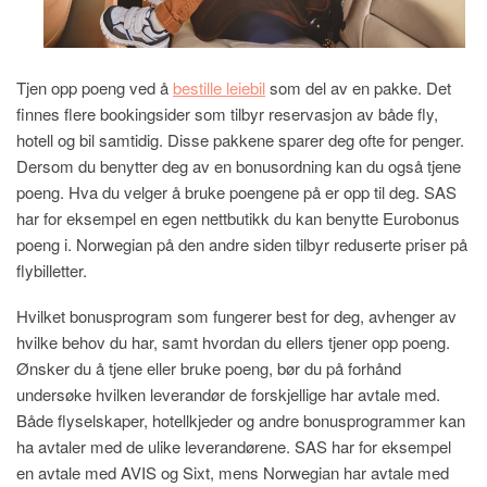
Tjen opp poeng ved å
bestille leiebil
som del av en pakke. Det
finnes flere bookingsider som tilbyr reservasjon av både fly,
hotell og bil samtidig. Disse pakkene sparer deg ofte for penger.
Dersom du benytter deg av en bonusordning kan du også tjene
poeng. Hva du velger å bruke poengene på er opp til deg. SAS
har for eksempel en egen nettbutikk du kan benytte Eurobonus
poeng i. Norwegian på den andre siden tilbyr reduserte priser på
flybilletter.
Hvilket bonusprogram som fungerer best for deg, avhenger av
hvilke behov du har, samt hvordan du ellers tjener opp poeng.
Ønsker du å tjene eller bruke poeng, bør du på forhånd
undersøke hvilken leverandør de forskjellige har avtale med.
Både flyselskaper, hotellkjeder og andre bonusprogrammer kan
ha avtaler med de ulike leverandørene. SAS har for eksempel
en avtale med AVIS og Sixt, mens Norwegian har avtale med