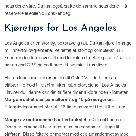
nettsidene våre. Du kan også bruke de samme nettsidene til å
reservere leiebilen du ønsker deg.
Kjøretips for Los Angeles
Los Angeles er en stor by, bokstavelig talt. Du kan kjøre i mange
mil innenfor bygrensene. Veinettet er stort og komplekst. Du
kommer deg frem over alt med leiebilen din. Bare pass på at du
har en god GPS og godt med tid, spesielt i rushtiden.
Har du kjørt i morgenrushet inn til Oslo? Vel, dette er bare
blåbær i forhold til rushtrafikken på motorveiene i Los Angeles.
Havner du i denne kan det ta flere timer å kjøre noen kilometer.
Morgenrushet står på mellom 7 og 10 på morgenen
.
Ettermiddagsrushet startet i 16-tiden og varer i tre til fire timer.
Mange av motorveiene har flerbruksfelt
(Carpool Lanes).
Disse er forbeholdt biler med minst én passasjer i tillegg til
sjåføren. Disse feltene er merket med et diamantformet symbol.