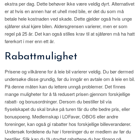
ekstra per dag. Dette behøver ikke være veldig dyrt. Alternativet
er at hvis en annen har et uhell med bile, er det du som må
betale hele kostnaden ved skade. Dette gjelder også hvis unge
sjåfører skal kjøre bilen. Aldersgrensen varierer, men er som
regel på 25 år. Det kan også stilles krav til at sjåføren må ha hatt
førerkort i mer enn ett år.
Rabattmulighet
Prisene og vilkårene for å leie bil varierer veldig. Du bør dermed
undersøke disse grundig, før du inngår en avtale om å leie en bil.
På denne måten kan du lettere unngå problemer. Det finnes
mange muligheter for å få redusert prisen gjennom forskjellige
rabatt- og bonusordninger. Dersom du bestiller bil via
flyselskapet du skal bruke på turen får du ofte bedre pris, eller
bonuspoeng. Medlemskap i LOFavør, OBOS eller andre
foreninger, kan også gi rabatter hos forskjellige billeverandører.
Undersøk fordelene du har i foreninger du er medlem av før du
bestiller. Slik kan du få utnyttet rabattene du har tilgang på.