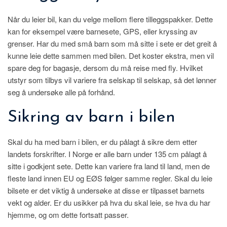
Når du leier bil, kan du velge mellom flere tilleggspakker. Dette
kan for eksempel være barnesete, GPS, eller kryssing av
grenser. Har du med små barn som må sitte i sete er det greit å
kunne leie dette sammen med bilen. Det koster ekstra, men vil
spare deg for bagasje, dersom du må reise med fly. Hvilket
utstyr som tilbys vil variere fra selskap til selskap, så det lønner
seg å undersøke alle på forhånd.
Sikring av barn i bilen
Skal du ha med barn i bilen, er du pålagt å sikre dem etter
landets forskrifter. I Norge er alle barn under 135 cm pålagt å
sitte i godkjent sete. Dette kan variere fra land til land, men de
fleste land innen EU og EØS følger samme regler. Skal du leie
bilsete er det viktig å undersøke at disse er tilpasset barnets
vekt og alder. Er du usikker på hva du skal leie, se hva du har
hjemme, og om dette fortsatt passer.