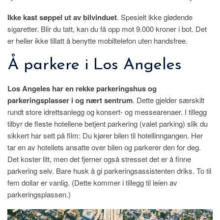
Ikke kast søppel ut av bilvinduet
. Spesielt ikke glødende
sigaretter. Blir du tatt, kan du få opp mot 9.000 kroner i bot. Det
er heller ikke tillatt å benytte mobiltelefon uten handsfree.
Å parkere i Los Angeles
Los Angeles har en rekke parkeringshus og
parkeringsplasser i og nært sentrum
. Dette gjelder særskilt
rundt store idrettsanlegg og konsert- og messearenaer. I tillegg
tilbyr de fleste hotellene betjent parkering (valet parking) slik du
sikkert har sett på film: Du kjører bilen til hotellinngangen. Her
tar en av hotellets ansatte over bilen og parkerer den for deg.
Det koster litt, men det fjerner også stresset det er å finne
parkering selv. Bare husk å gi parkeringsassistenten driks. To til
fem dollar er vanlig. (Dette kommer i tillegg til leien av
parkeringsplassen.)